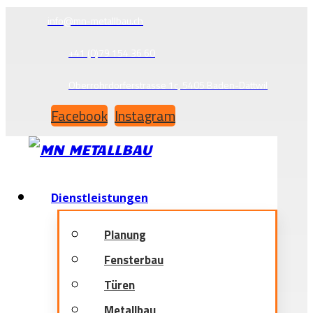
info@mn-metallbau.ch
+41 (0)79 154 36 60
Oberrohrdorferstrasse 1c, 5405 Baden-Dättwil
Facebook
Instagram
Dienstleistungen
Planung
Fensterbau
Türen
Metallbau